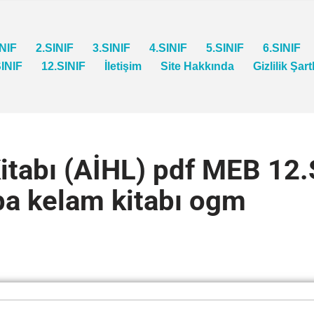
INIF
2.SINIF
3.SINIF
4.SINIF
5.SINIF
6.SINIF
SINIF
12.SINIF
İletişim
Site Hakkında
Gizlilik Şart
tabı (AİHL) pdf MEB 12.S
a kelam kitabı ogm