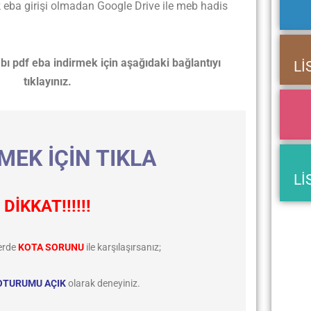
k eba girişi olmadan Google Drive ile meb hadis
bı pdf eba indirmek için aşağıdaki bağlantıyı
Lİ
tıklayınız.
MEK İÇİN TIKLA
Lİ
DİKKAT!!!!!!
erde
KOTA SORUNU
ile karşılaşırsanız;
OTURUMU AÇIK
olarak deneyiniz.