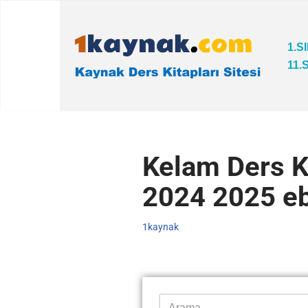
İçeriğe
1.S
geç
11.
Kelam Ders Ki
2024 2025 eb
1kaynak