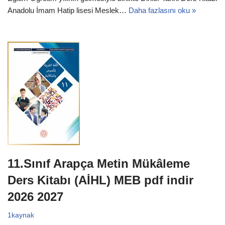
Anadolu İmam Hatip lisesi Meslek…
Daha fazlasını oku »
11.Sınıf Arapça Metin Mükâleme
Ders Kitabı (AİHL) MEB pdf indir
2026 2027
1kaynak