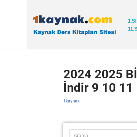
İçeriğe
1.S
geç
11.
2024 2025 B
İndir 9 10 11 
1kaynak