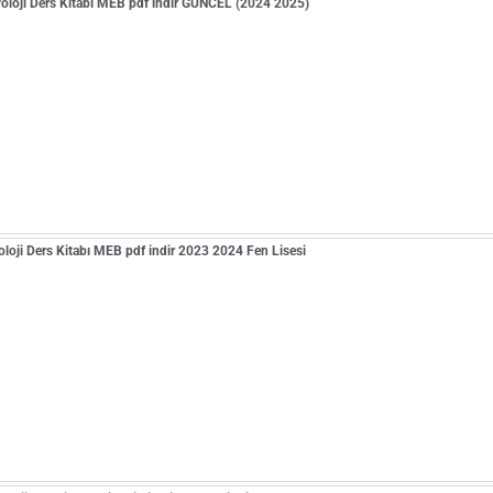
iyoloji Ders Kitabı MEB pdf indir GÜNCEL (2024 2025)
yoloji Ders Kitabı MEB pdf indir 2023 2024 Fen Lisesi