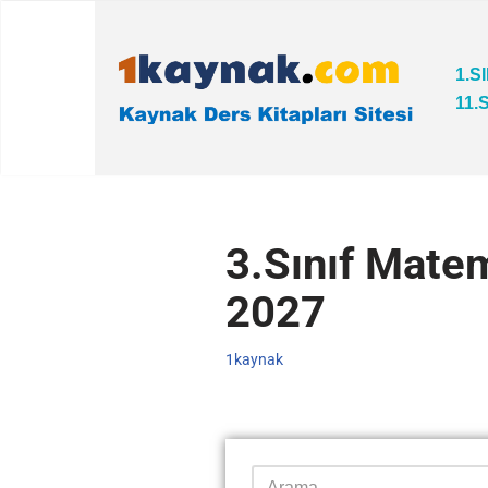
İçeriğe
1.S
geç
11.
3.Sınıf Mate
2027
1kaynak