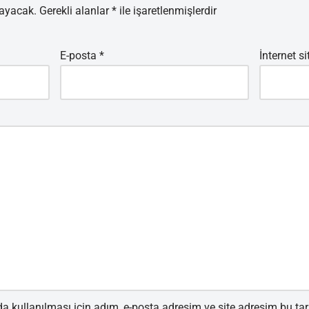
mayacak.
Gerekli alanlar
*
ile işaretlenmişlerdir
E-posta
*
İnternet si
 kullanılması için adım, e-posta adresim ve site adresim bu tar