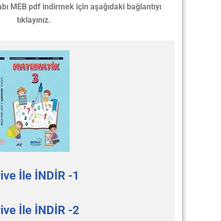
 MEB pdf indirmek için aşağıdaki bağlantıyı
tıklayınız.
ive İle İNDİR -1
ive İle İNDİR -2