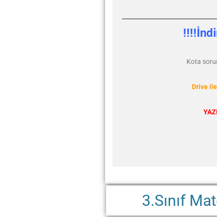
!!!!İnd
Kota soru
Drive i
YAZ
3.Sınıf Mat