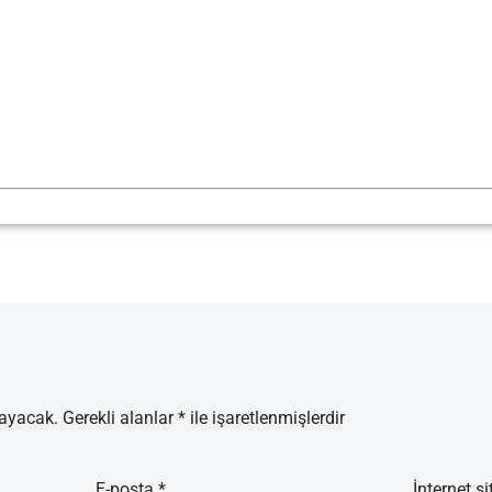
mayacak.
Gerekli alanlar
*
ile işaretlenmişlerdir
E-posta
*
İnternet si