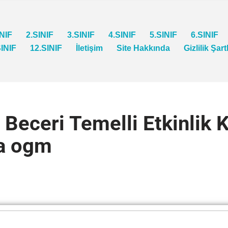
INIF
2.SINIF
3.SINIF
4.SINIF
5.SINIF
6.SINIF
SINIF
12.SINIF
İletişim
Site Hakkında
Gizlilik Şart
h Beceri Temelli Etkinlik 
ba ogm