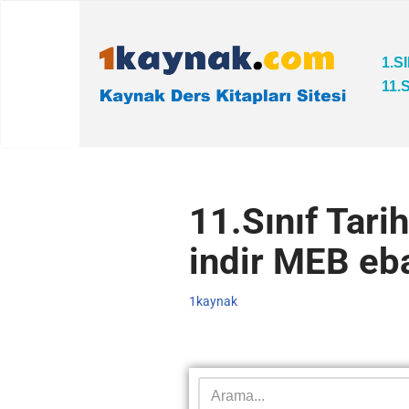
İçeriğe
1.S
geç
11.
11.Sınıf Tari
indir MEB e
1kaynak