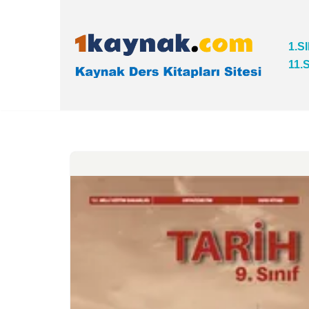
İçeriğe
1.S
geç
11.