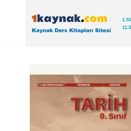
İçeriğe
1.S
geç
11.