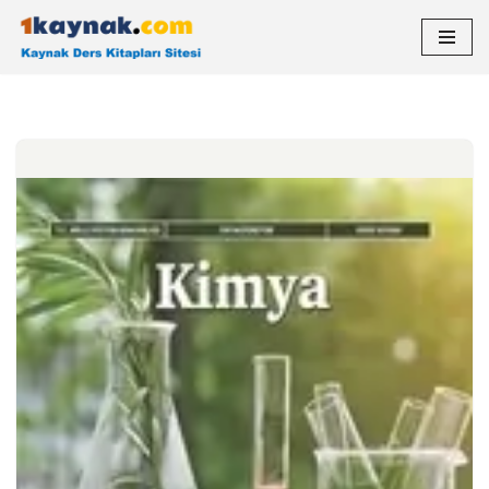
İçeriğe
geç