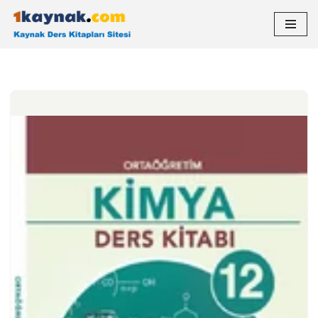
İçeriğe
geç