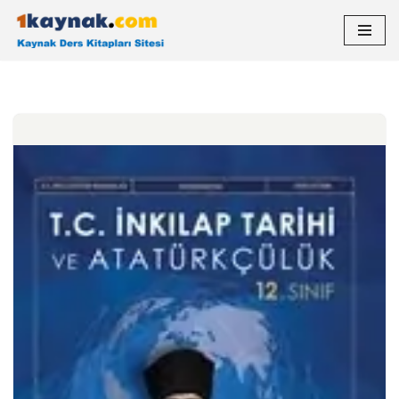
İçeriğe
geç