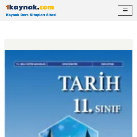
İçeriğe
geç