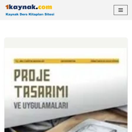
İçeriğe
geç