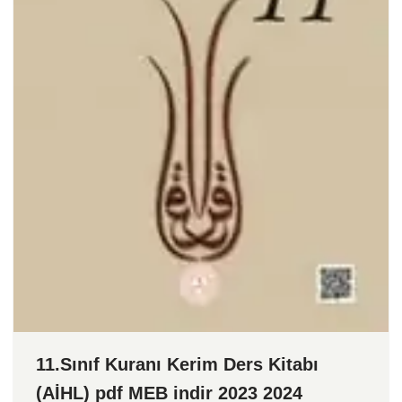
11.Sınıf Kuranı Kerim Ders Kitabı
(AİHL) pdf MEB indir 2023 2024