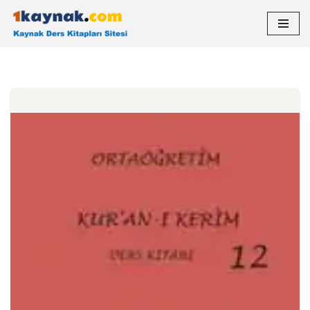
İçeriğe
geç