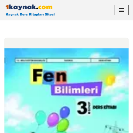
İçeriğe
geç