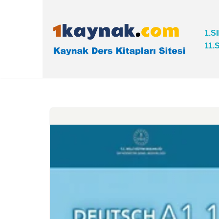
İçeriğe
1.S
geç
11.