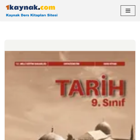
İçeriğe
geç