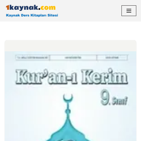
İçeriğe
geç