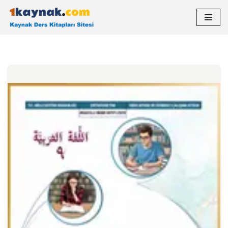
İçeriğe
geç