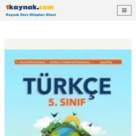
İçeriğe
geç