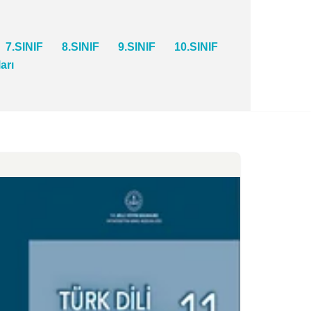
7.SINIF
8.SINIF
9.SINIF
10.SINIF
ları