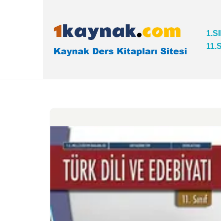
İçeriğe
1.S
geç
11.