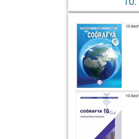
10.
10.Sını
10.Sını